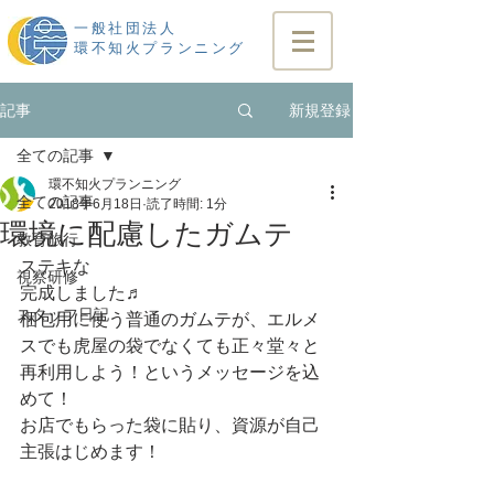
一般社団法人
​環不知火プランニング
新規登録
記事
全ての記事
環不知火プランニング
全ての記事
2018年6月18日
読了時間: 1分
環境に配慮したガムテ
教育旅行
ステキな
視察研修
完成しました♬
スタッフ日記
梱包用に使う普通のガムテが、エルメ
スでも虎屋の袋でなくても正々堂々と
再利用しよう！というメッセージを込
めて！
お店でもらった袋に貼り、資源が自己
主張はじめます！