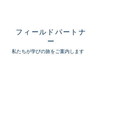
​フィールドパートナ
ー
私たちが学びの旅をご案内します
木下 雅子
​椎葉 あけみ
自己紹介
自己紹介