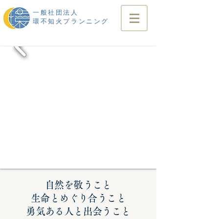
一般社団法人
​環不知火プランニング
みなまたから学ぶ
自然を敬うこと
生命とめぐり合うこと
​勇気ある人と出会うこと